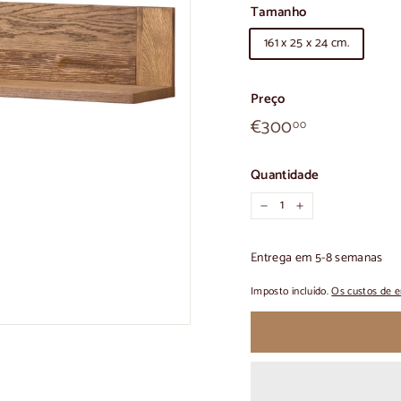
Tamanho
161 x 25 x 24 cm.
Preço
€300,00
Preço
€300
00
normal
Quantidade
-
+
Entrega em 5-8 semanas
Imposto incluído.
Os custos de e