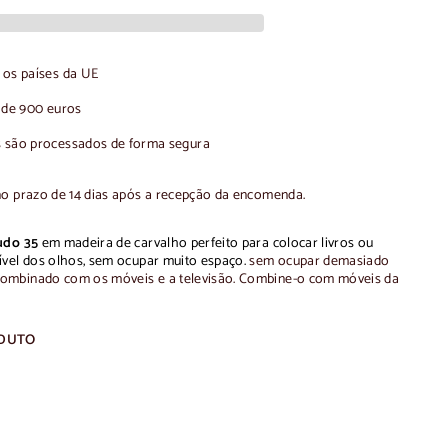
os países da UE
r de 900 euros
 são processados de forma segura
no prazo de 14 dias após a recepção da encomenda.
udo 35
em madeira de carvalho
perfeito
para colocar livros ou
ível dos olhos, sem ocupar muito espaço.
sem ocupar demasiado
ombinado com os móveis e a televisão.
Combine-o com móveis da
ODUTO