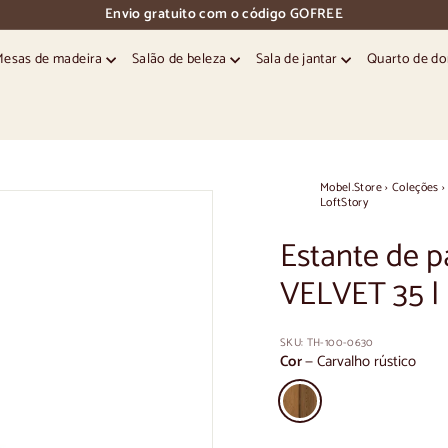
Envio gratuito com o código GOFREE
pausa
nos
Mesas de madeira
Salão de beleza
Sala de jantar
Quarto de d
diapositivos
Mobel.Store
›
Coleções
›
LoftStory
Estante de p
VELVET 35 | 
SKU:
TH-100-0630
Cor
—
Carvalho rústico