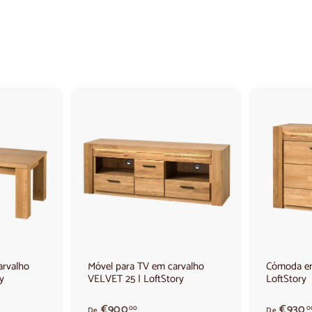
A
d
i
c
i
o
n
a
r
a
o
arvalho
Móvel para TV em carvalho
Cómoda em
c
y
VELVET 25 | LoftStory
LoftStory
a
r
r
A
€900
€930
00
0
De
De