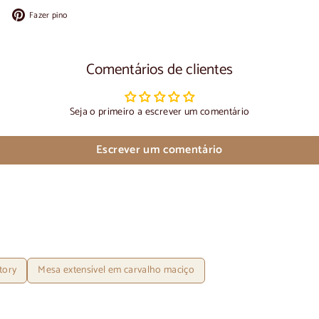
Partilhar
Colocar
Fazer pino
no
no
Facebook
Pinterest
Comentários de clientes
Seja o primeiro a escrever um comentário
Escrever um comentário
tory
Mesa extensível em carvalho maciço