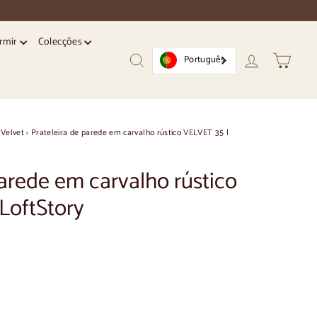
ormir
Colecções
Português
Pesquisar
Conta
Trolley
Velvet
›
Prateleira de parede em carvalho rústico VELVET 35 |
arede em carvalho rústico
LoftStory