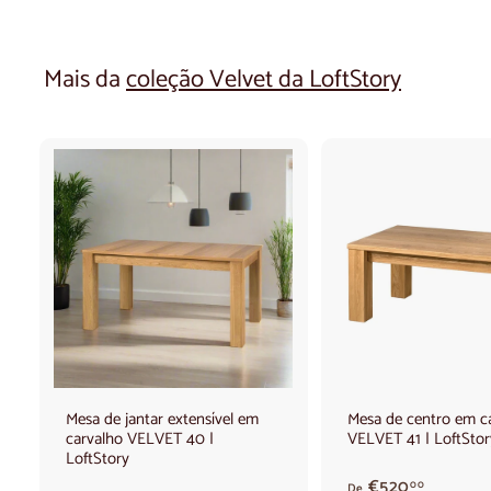
Mais da
coleção Velvet da LoftStory
A
A
d
d
i
i
c
c
i
i
o
o
n
n
a
a
r
r
a
a
o
o
Mesa de jantar extensível em
Mesa de centro em c
c
c
carvalho VELVET 40 |
VELVET 41 | LoftStor
a
a
r
r
LoftStory
r
r
A
€520
00
De