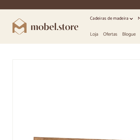
Ir
directamente
para
Cadeiras de madeira
o
M
conteúdo
o
Loja
Ofertas
Blogue
b
e
l.
S
t
o
r
e