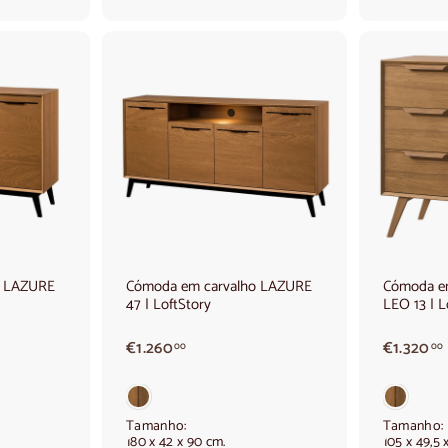
,
,
0
0
A
d
i
c
i
o
n
a
r
a
o
o LAZURE
Cómoda em carvalho LAZURE
Cómoda em
c
47 | LoftStory
LEO 13 | L
a
r
r
€
€1.260
€1.320
00
00
i
1
n
h
.
.
o
2
6
Tamanho:
Tamanho:
180 x 42 x 90 cm.
105 x 49,5 
0