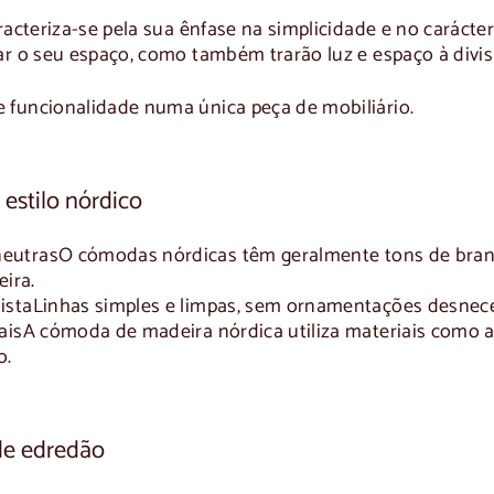
acteriza-se pela sua ênfase na simplicidade e no carácter
r o seu espaço, como também trarão luz e espaço à divisã
funcionalidade numa única peça de mobiliário.
 estilo nórdico
neutras
O
cómodas nórdicas
têm geralmente tons de bran
ira.
ista
Linhas simples e limpas, sem ornamentações desneces
ais
A
cómoda de madeira nórdica
utiliza materiais como a
o.
de edredão