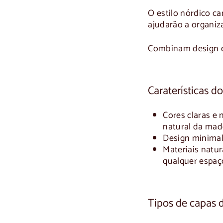
O
estilo nórdico
car
ajudarão a organiza
Combinam design e 
Caraterísticas do
Cores claras e 
natural da made
Design minimal
Materiais natur
qualquer espaç
Tipos de capas 