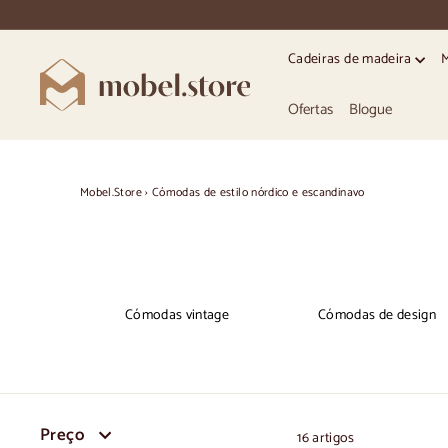
Ir
directamente
para
Cadeiras de madeira
o
M
conteúdo
o
Ofertas
Blogue
b
e
l.
Mobel.Store
›
Cómodas de estilo nórdico e escandinavo
S
t
o
r
Cómodas vintage
Cómodas de design
e
Preço
16 artigos