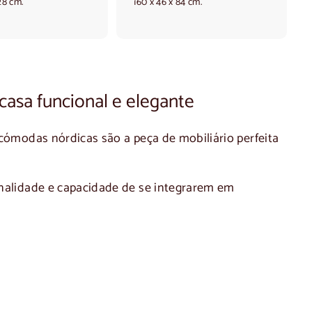
28 cm.
160 x 46 x 84 cm.
0
0
,
0
0
0
0
casa funcional e elegante
cómodas nórdicas
são a peça de mobiliário perfeita
onalidade e capacidade de se integrarem em