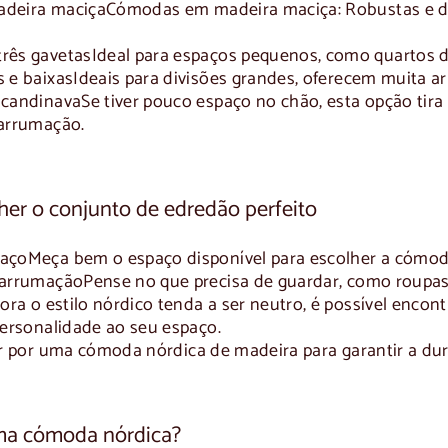
deira maciça
Cómodas em madeira maciça: Robustas e du
rês gavetas
Ideal para espaços pequenos, como quartos de
 e baixas
Ideais para divisões grandes, oferecem muita a
scandinava
Se tiver pouco espaço no chão, esta opção tira
arrumação.
her o conjunto de edredão perfeito
aço
Meça bem o espaço disponível para escolher a cómo
 arrumação
Pense no que precisa de guardar, como roupa
ra o estilo nórdico tenda a ser neutro, é possível encon
personalidade ao seu espaço.
ar por uma
cómoda nórdica de madeira
para garantir a du
ma cómoda nórdica?