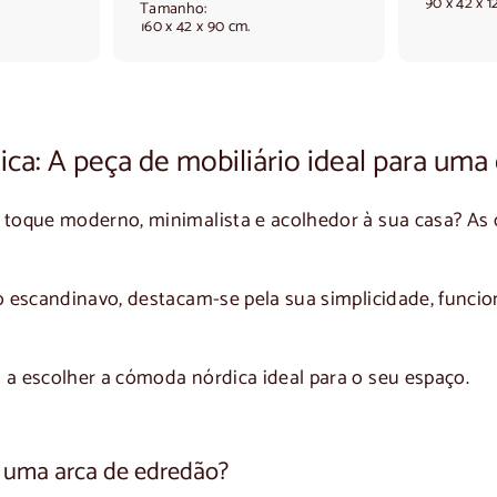
90 x 42 x 1
8
Tamanho:
160 x 42 x 90 cm.
,
0
,
0
0
a: A peça de mobiliário ideal para uma 
 toque moderno, minimalista e acolhedor à sua casa? As
lo escandinavo, destacam-se pela sua simplicidade, funci
.
 a escolher a
cómoda nórdica
ideal para o seu espaço.
 uma arca de edredão?