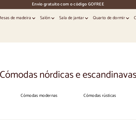
Envio gratuito com o código GOFREE
pausa
nos
Mesas de madeira
Salón
Sala de jantar
Quarto de dormir
diapositivos
Cómodas nórdicas e escandinava
Cómodas modernas
Cómodas rústicas