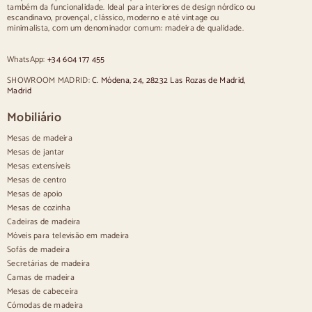
Cadeiras
também da funcionalidade. Ideal para interiores de design nórdico ou
escandinavo, provençal, clássico, moderno e até vintage ou
Cadeiras estofadas azuis
minimalista, com um denominador comum: madeira de qualidade.
Cadeiras estofadas cinzentas
Cadeiras estofadas verdes
WhatsApp:
+34 604 177 455
Cadeiras clássicas
Cadeiras de estilo provençal
SHOWROOM MADRID:
C. Módena, 24, 28232 Las Rozas de Madrid,
Cadeiras de estilo escandinavo
Madrid
Cadeiras de estilo vintage
Cadeiras de estilo rústico
Mobiliário
Cadeiras de jantar bege
Mesas de madeira
Cadeiras de jantar brancas
Silas de cozinha em madeira
Mesas de jantar
Cadeiras de secretária
Mesas extensíveis
Mesas de centro
Aparadores
Mesas de apoio
Mesas de cozinha
Aparadores em madeira
Cadeiras de madeira
Aparador de hall
Móveis para televisão em madeira
Aparadores de cozinha
Sofás de madeira
Aparadores modernos
Secretárias de madeira
Aparadores vintage
Aparadores nórdicos
Camas de madeira
Aparadores rústicos
Mesas de cabeceira
Aparadores de design
Cómodas de madeira