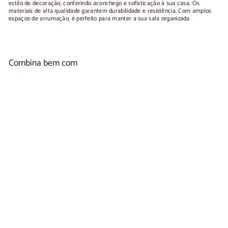
estilo de decoração, conferindo aconchego e sofisticação à sua casa. Os
materiais de alta qualidade garantem durabilidade e resistência. Com amplos
espaços de arrumação, é perfeito para manter a sua sala organizada.
Combina bem com
Adicionar ao carr
Móvel de TV em madeira maciça OSLO 2 |
1
NordicStory
reseña
A
€870
00
De
partir
de
870,00
euros