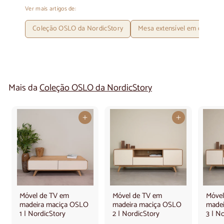
Ver mais artigos de:
Coleção OSLO da NordicStory
Mesa extensível em carvalh
Mais da
Coleção OSLO da NordicStory
Adicionar ao carrinho
Adicionar ao carrinho
Móvel de TV em
Móvel de TV em
Móvel
madeira maciça OSLO
madeira maciça OSLO
madei
1 | NordicStory
2 | NordicStory
3 | N