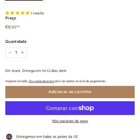
1 reseña
Preço
€870,00
Preço
€870
00
normal
Quantidade
-
+
Em stock. Entrega em 10-12 dias úteis
Imposto incluído.
Os custos de envio
são calculados no ecrã de pagamento.
Adicionar ao carrinho
Más opciones de pago
Entregamos em todos os países da UE