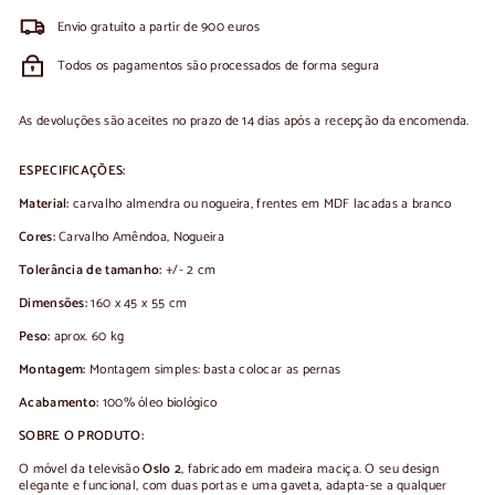
Envio gratuito a partir de 900 euros
Todos os pagamentos são processados de forma segura
As devoluções são aceites no prazo de 14 dias após a recepção da encomenda.
ESPECIFICAÇÕES:
Material:
carvalho almendra ou nogueira, frentes em MDF lacadas a branco
Cores:
Carvalho Amêndoa, Nogueira
Tolerância de tamanho:
+/- 2 cm
Dimensões:
160 x 45 x 55 cm
Peso:
aprox. 60 kg
Montagem:
Montagem simples: basta colocar as pernas
Acabamento:
100% óleo biológico
SOBRE O PRODUTO:
O móvel da televisão
Oslo 2
, fabricado em madeira maciça. O seu design
elegante e funcional, com duas portas e uma gaveta, adapta-se a qualquer