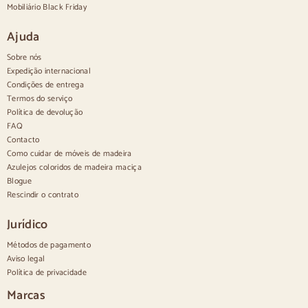
Aparadores altos
Mobiliário Black Friday
Aparadores grandes
Pequenos aparadores
Ajuda
Aparadores estreitos
Aparadores brancos
Sobre nós
Aparadores em nogueira
Expedição internacional
Condições de entrega
Confortável
Termos do serviço
Política de devolução
Edredões
Cómodas modernas
FAQ
Cómodas rústicas
Contacto
Cómodas de design
Como cuidar de móveis de madeira
Alto e confortável
Azulejos coloridos de madeira maciça
Cómodas pequenas
Blogue
Cómodas grandes
Rescindir o contrato
Cómodas estreitas
Cómodas brancas
Jurídico
Cómodas em madeira de nogueira
Métodos de pagamento
Conjuntos
Aviso legal
Política de privacidade
Sala de jantar
Salão de beleza
Marcas
Quarto de dormir