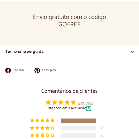
Envio gratuito com o código
GOFREE
Tenho uma pergunta
Partilhar
Colocar
Partilhar
Fazer pino
no
no
Facebook
Pinterest
Comentários de clientes
5.00 de 5
Baseado em 1 avaliação
1
0
0