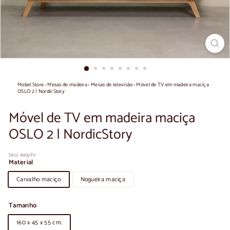
Mobel.Store
›
Mesas de madeira
›
Mesas de televisão
›
Móvel de TV em madeira maciça
OSLO 2 | NordicStory
Móvel de TV em madeira maciça
OSLO 2 | NordicStory
SKU:
AV02TV
Material
Carvalho maciço
Nogueira maciça
Tamanho
160 x 45 x 55 cm.