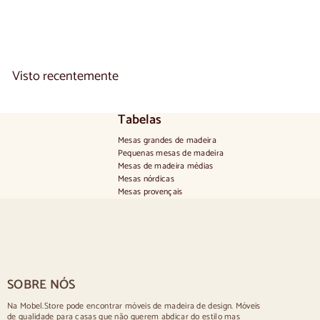
€870
De
p
a
r
t
i
Visto recentemente
r
d
e
8
Tabelas
7
0
Mesas grandes de madeira
,
Pequenas mesas de madeira
0
Mesas de madeira médias
0
Mesas nórdicas
e
Mesas provençais
u
Mesas escandinavas
r
Mesas rústicas
o
Mesa para 2 pessoas
s
Mesas para 4 pessoas
Mesa para 6 pessoas
Mesa para 8 pessoas
SOBRE NÓS
Mesa para 10 pessoas
Mesa para 12 pessoas
Na Mobel.Store pode encontrar móveis de madeira de design. Móveis
de qualidade para casas que não querem abdicar do estilo mas