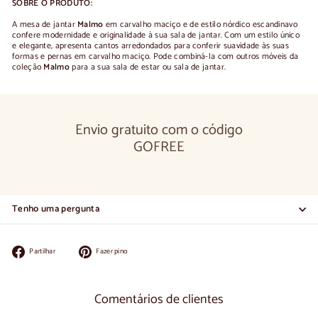
SOBRE O PRODUTO:
A mesa de jantar
Malmo
em carvalho maciço e de estilo nórdico escandinavo
confere modernidade e originalidade à sua sala de jantar. Com um estilo único
e elegante, apresenta cantos arredondados para conferir suavidade às suas
formas e pernas em carvalho maciço. Pode combiná-la com outros móveis da
coleção
Malmo
para a sua sala de estar ou sala de jantar.
Envio gratuito com o código
GOFREE
Tenho uma pergunta
Partilhar
Colocar
Partilhar
Fazer pino
no
no
Facebook
Pinterest
Comentários de clientes