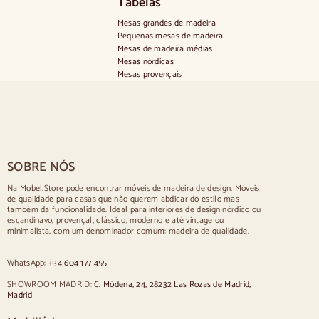
Tabelas
6
e
8
1
Mesas grandes de madeira
0
.
Pequenas mesas de madeira
,
1
Mesas de madeira médias
0
5
Mesas nórdicas
0
0
Mesas provençais
e
,
Mesas escandinavas
u
0
Mesas rústicas
r
0
Mesa para 2 pessoas
o
e
Mesas para 4 pessoas
s
u
Mesa para 6 pessoas
r
Mesa para 8 pessoas
o
SOBRE NÓS
Mesa para 10 pessoas
s
Mesa para 12 pessoas
Na Mobel.Store pode encontrar móveis de madeira de design. Móveis
de qualidade para casas que não querem abdicar do estilo mas
Cadeiras
também da funcionalidade. Ideal para interiores de design nórdico ou
escandinavo, provençal, clássico, moderno e até vintage ou
Cadeiras estofadas azuis
minimalista, com um denominador comum: madeira de qualidade.
Cadeiras estofadas cinzentas
Cadeiras estofadas verdes
WhatsApp:
+34 604 177 455
Cadeiras clássicas
Cadeiras de estilo provençal
SHOWROOM MADRID:
C. Módena, 24, 28232 Las Rozas de Madrid,
Cadeiras de estilo escandinavo
Madrid
Cadeiras de estilo vintage
Cadeiras de estilo rústico