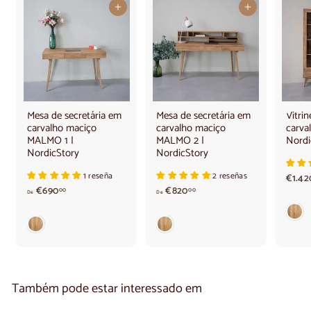
Adicionar ao carrinho
Adicionar ao carrinho
Mesa de secretária em
Mesa de secretária em
Vitri
carvalho maciço
carvalho maciço
carva
MALMO 1 |
MALMO 2 |
Nordi
NordicStory
NordicStory
1 reseña
2 reseñas
€1.42
A
A
€690
€820
00
00
De
De
p
p
a
a
r
r
t
t
i
i
r
r
d
d
Também pode estar interessado em
e
e
6
8