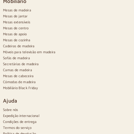
Mobiliário
Cadeiras de jantar bege
Mesas de madeira
Cadeiras de jantar brancas
Silas de cozinha em madeira
Mesas de jantar
Cadeiras de secretária
Mesas extensíveis
Mesas de centro
Aparadores
Mesas de apoio
Mesas de cozinha
Aparadores em madeira
Cadeiras de madeira
Aparador recibidor
Móveis para televisão em madeira
Aparadores de cozinha
Sofás de madeira
Aparadores modernos
Secretárias de madeira
Aparadores vintage
Aparadores nórdicos
Camas de madeira
Aparadores rústicos
Mesas de cabeceira
Aparadores de design
Cómodas de madeira
Aparadores altos
Mobiliário Black Friday
Aparadores grandes
Pequenos aparadores
Ajuda
Aparadores estreitos
Aparadores brancos
Sobre nós
Aparadores em nogueira
Expedição internacional
Condições de entrega
Confortável
Termos do serviço
Política de devolução