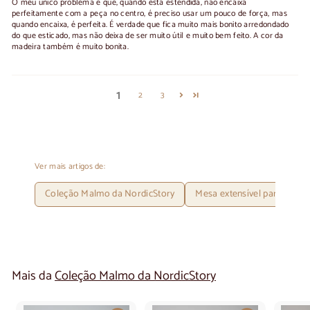
O meu único problema é que, quando está estendida, não encaixa
perfeitamente com a peça no centro, é preciso usar um pouco de força, mas
quando encaixa, é perfeita. É verdade que fica muito mais bonito arredondado
do que esticado, mas não deixa de ser muito útil e muito bem feito. A cor da
madeira também é muito bonita.
1
2
3
Ver mais artigos de:
Coleção Malmo da NordicStory
Mesa extensível para 8 pes
Mais da
Coleção Malmo da NordicStory