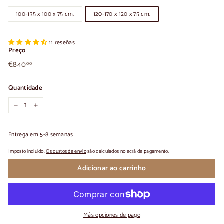
100-135 x 100 x 75 cm.
120-170 x 120 x 75 cm.
11 reseñas
Preço
€840,00
Preço
€840
00
normal
Quantidade
-
+
Entrega em 5-8 semanas
Imposto incluído.
Os custos de envio
são calculados no ecrã de pagamento.
Adicionar ao carrinho
Más opciones de pago