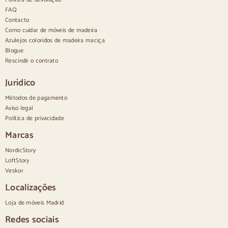
Edredões
Cómodas modernas
FAQ
Cómodas rústicas
Contacto
Cómodas de design
Como cuidar de móveis de madeira
Alto e confortável
Azulejos coloridos de madeira maciça
Cómodas pequenas
Blogue
Cómodas grandes
Rescindir o contrato
Cómodas estreitas
Cómodas brancas
Jurídico
Cómodas em madeira de nogueira
Métodos de pagamento
Conjuntos
Aviso legal
Política de privacidade
Sala de jantar
Salão de beleza
Marcas
Quarto de dormir
NordicStory
LoftStory
Veskor
Localizações
Loja de móveis Madrid
Redes sociais