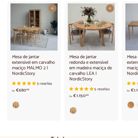
9
2
0
0
Adicionar ao carrinho
Adicionar ao carrinho
,
,
0
0
0
0
e
e
u
u
r
r
o
o
s
s
Mesa de jantar
Mesa de jantar
Mesa 
extensível em carvalho
redonda e extensível
exten
maciço MALMO 2 |
em madeira maciça de
maci
NordicStory
carvalho LEA |
Nordi
NordicStory
5 reseñas
5 reseñas
A
€680
€1.
00
De
De
p
A
€1.150
00
De
a
p
r
a
t
r
i
t
r
i
d
r
e
d