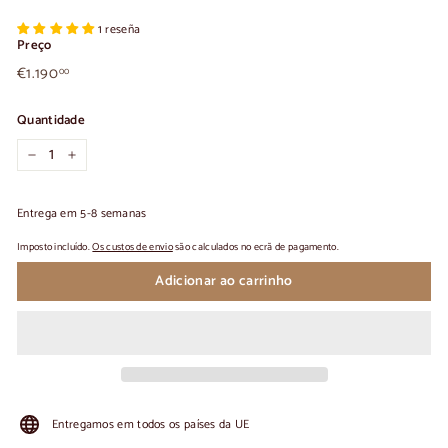
1 reseña
Preço
€1.190,00
Preço
€1.190
00
normal
Quantidade
-
+
Entrega em 5-8 semanas
Imposto incluído.
Os custos de envio
são calculados no ecrã de pagamento.
Adicionar ao carrinho
Entregamos em todos os países da UE