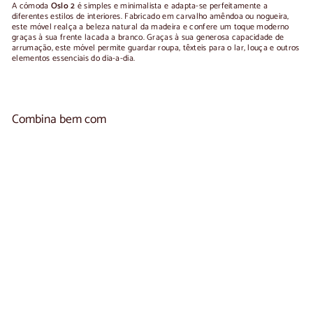
A cómoda
Oslo 2
é simples e minimalista e adapta-se perfeitamente a
diferentes estilos de interiores. Fabricado em carvalho amêndoa ou nogueira,
este móvel realça a beleza natural da madeira e confere um toque moderno
graças à sua frente lacada a branco. Graças à sua generosa capacidade de
arrumação, este móvel permite guardar roupa, têxteis para o lar, louça e outros
elementos essenciais do dia-a-dia.
Combina bem com
Adicionar ao carr
Aparador em madeira maciça OSLO 2 |
1
NordicStory
reseña
A
€1.190
00
De
partir
de