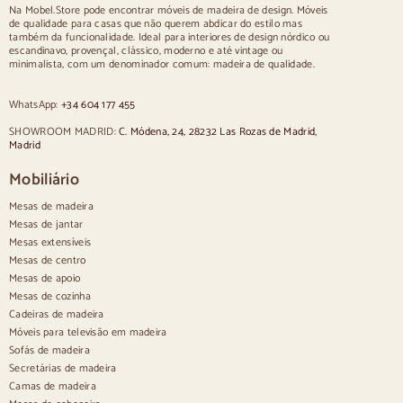
Na Mobel.Store pode encontrar móveis de madeira de design. Móveis
de qualidade para casas que não querem abdicar do estilo mas
Cadeiras
também da funcionalidade. Ideal para interiores de design nórdico ou
escandinavo, provençal, clássico, moderno e até vintage ou
Cadeiras estofadas azuis
minimalista, com um denominador comum: madeira de qualidade.
Cadeiras estofadas cinzentas
Sillas tapizadas verdes
WhatsApp:
+34 604 177 455
Cadeiras clássicas
Cadeiras de estilo provençal
SHOWROOM MADRID:
C. Módena, 24, 28232 Las Rozas de Madrid,
Cadeiras de estilo escandinavo
Madrid
Cadeiras de estilo vintage
Cadeiras de estilo rústico
Mobiliário
Cadeiras de jantar bege
Mesas de madeira
Cadeiras de jantar brancas
Silas de cozinha em madeira
Mesas de jantar
Cadeiras de secretária
Mesas extensíveis
Mesas de centro
Aparadores
Mesas de apoio
Mesas de cozinha
Aparadores em madeira
Cadeiras de madeira
Aparador de hall
Móveis para televisão em madeira
Aparadores de cozinha
Sofás de madeira
Aparadores modernos
Secretárias de madeira
Aparadores vintage
Aparadores nórdicos
Camas de madeira
Aparadores rústicos