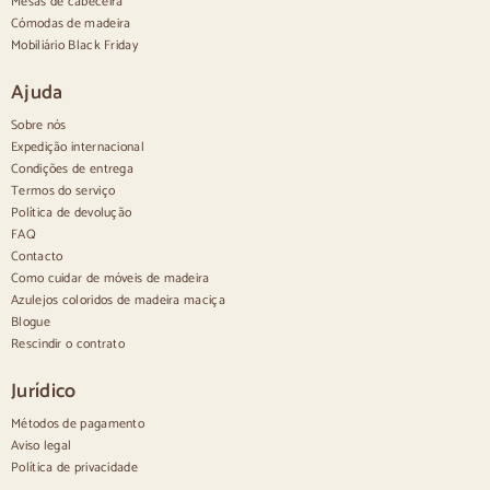
Mesas de cabeceira
Aparadores de design
Cómodas de madeira
Aparadores altos
Mobiliário Black Friday
Aparadores grandes
Pequenos aparadores
Ajuda
Aparadores estreitos
Aparadores brancos
Sobre nós
Aparadores em nogueira
Expedição internacional
Condições de entrega
Confortável
Termos do serviço
Política de devolução
Edredões
Cómodas modernas
FAQ
Cómodas rústicas
Contacto
Cómodas de design
Como cuidar de móveis de madeira
Alto e confortável
Azulejos coloridos de madeira maciça
Cómodas pequenas
Blogue
Cómodas grandes
Rescindir o contrato
Cómodas estreitas
Cómodas brancas
Jurídico
Cómodas em madeira de nogueira
Métodos de pagamento
Conjuntos
Aviso legal
Política de privacidade
Sala de jantar
Salão de beleza