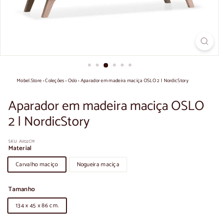
Mobel.Store
›
Coleções
›
Oslo
›
Aparador em madeira maciça OSLO 2 | NordicStory
Aparador em madeira maciça OSLO
2 | NordicStory
SKU:
AV02CM
Material
Carvalho maciço
Nogueira maciça
Tamanho
134 x 45 x 86 cm.