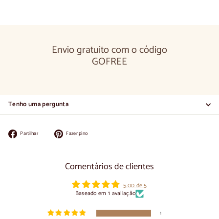
1.190,00
euros
Envio gratuito com o código
GOFREE
Tenho uma pergunta
Partilhar
Colocar
Partilhar
Fazer pino
no
no
Facebook
Pinterest
Comentários de clientes
5.00 de 5
Baseado em 1 avaliação
1