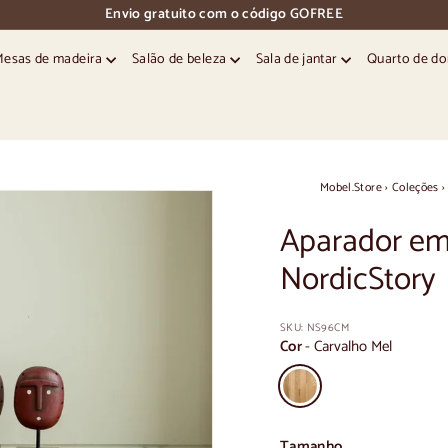
Envio gratuito com o código GOFREE
pausa
nos
Mesas de madeira
Salão de beleza
Sala de jantar
Quarto de d
diapositivos
Mobel.Store
›
Coleções
›
Aparador em
NordicStory
SKU:
NS96CM
Cor
-
Carvalho Mel
Tamanho