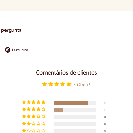
 pergunta
Partilhar
Colocar
Fazer pino
no
no
Facebook
Pinterest
Comentários de clientes
4,80 em 5
4
1
0
0
0