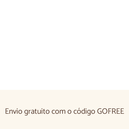
Aparador em madeira
€1.480,0
€1.480
00
Envio gratuito com o código GOFREE