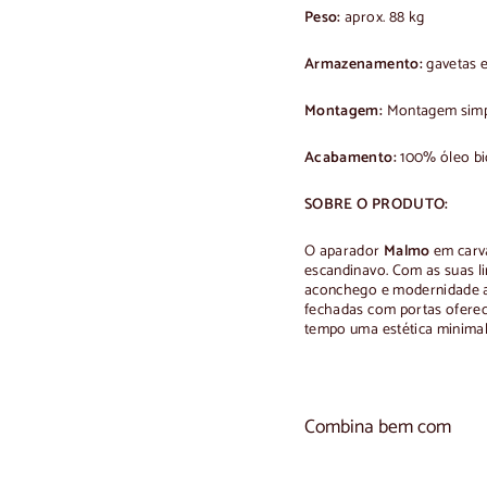
Peso:
aprox. 88 kg
Armazenamento:
gavetas 
Montagem:
Montagem simpl
Acabamento:
100% óleo bi
SOBRE O PRODUTO:
O aparador
Malmo
em carva
escandinavo. Com as suas li
aconchego e modernidade a q
fechadas com portas ofer
tempo uma estética minimali
Combina bem com