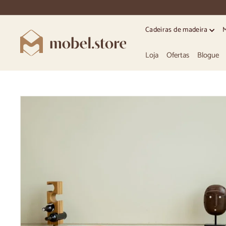
Ir
directamente
para
Cadeiras de madeira
o
M
conteúdo
o
Loja
Ofertas
Blogue
b
e
l.
S
t
o
r
e