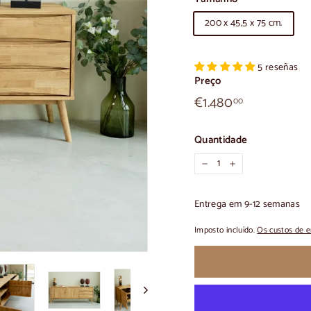
200 x 45,5 x 75 cm.
5 reseñas
Preço
€1.480,00
Preço
€1.480
00
normal
Quantidade
-
+
Entrega em 9-12 semanas
Imposto incluído.
Os custos de e