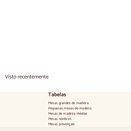
Aparador em carvalho
NAPOLI 20 | LoftStory
€
€1.750
00
1
.
7
5
0
,
0
Visto recentemente
0
Tabelas
Mesas grandes de madeira
Pequenas mesas de madeira
Mesas de madeira médias
Mesas nórdicas
Mesas provençais
Mesas escandinavas