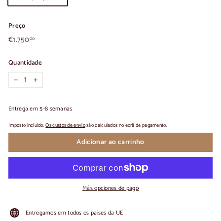
Preço
€1.750,00
Preço
€1.750
00
normal
Quantidade
-
+
Entrega em 5-8 semanas
Imposto incluído.
Os custos de envio
são calculados no ecrã de pagamento.
Adicionar ao carrinho
Más opciones de pago
Entregamos em todos os países da UE