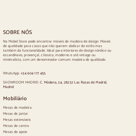
Mesas rústicas
Mesa para 2 pessoas
Mesas para 4 pessoas
Mesa para 6 pessoas
Mesa para 8 pessoas
SOBRE NÓS
Mesa para 10 pessoas
Mesa para 12 pessoas
Na Mobel.Store pode encontrar móveis de madeira de design. Móveis
de qualidade para casas que não querem abdicar do estilo mas
Cadeiras
também da funcionalidade. Ideal para interiores de design nórdico ou
escandinavo, provençal, clássico, moderno e até vintage ou
Cadeiras estofadas azuis
minimalista, com um denominador comum: madeira de qualidade.
Cadeiras estofadas cinzentas
Cadeiras estofadas verdes
WhatsApp:
+34 604 177 455
Cadeiras clássicas
Cadeiras de estilo provençal
SHOWROOM MADRID:
C. Módena, 24, 28232 Las Rozas de Madrid,
Cadeiras de estilo escandinavo
Madrid
Cadeiras de estilo vintage
Cadeiras de estilo rústico
Mobiliário
Cadeiras de jantar bege
Mesas de madeira
Cadeiras de jantar brancas
Silas de cozinha em madeira
Mesas de jantar
Cadeiras de secretária
Mesas extensíveis
Mesas de centro
Aparadores
Mesas de apoio