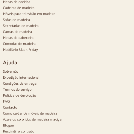
Mesas de cozinha
Aparadores em madeira
Cadeiras de madeira
Aparador de hall
Móveis para televisão em madeira
Aparadores de cozinha
Sofás de madeira
Aparadores modernos
Secretárias de madeira
Aparadores vintage
Aparadores nórdicos
Camas de madeira
Aparadores rústicos
Mesas de cabeceira
Aparadores de design
Cómodas de madeira
Aparadores altos
Mobiliário Black Friday
Aparadores grandes
Pequenos aparadores
Ajuda
Aparadores estreitos
Aparadores brancos
Sobre nós
Aparadores em nogueira
Expedição internacional
Condições de entrega
Confortável
Termos do serviço
Política de devolução
Edredões
Cómodas modernas
FAQ
Cómodas rústicas
Contacto
Cómodas de design
Como cuidar de móveis de madeira
Alto e confortável
Azulejos coloridos de madeira maciça
Cómodas pequenas
Blogue
Cómodas grandes
Rescindir o contrato
Cómodas estreitas