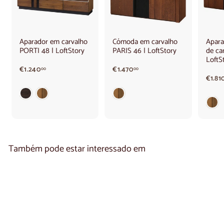
Aparador em carvalho
Cómoda em carvalho
Apara
PORTI 48 | LoftStory
PARIS 46 | LoftStory
de ca
LoftS
€
€
€1.240
€1.470
00
00
1
1
€1.81
.
.
2
4
4
7
0
0
,
,
0
0
0
0
Também pode estar interessado em