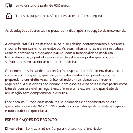
Envio gratuito a partir de 900 euros
Todos os pagamentos são processados de forma segura
As devoluções são aceites no prazo de 14 dias após a recepção da encomenda.
A cómoda NAPOLI 20 destaca-se pelo seu design contemporâneo e presença
imponente em carvalho amendoado. As suas linhas simples e a sua estrutura
robusta combinam a elegância natural com a funcionalidade moderna,
tornando-a a peça perfeita para salas de estar e de jantar que procuram
sofisticação sem sacrificar o calor da madeira.
O pormenor distintivo desta coleção é o espetacular módulo envidraçado com
iluminação LED quente, que realça a textura natural do painel interior e
proporciona um efeito visual único, criando um ambiente acolhedor e
requintado. A sua disposição interior, com gavetas espaçosas e compartimentos
laterais com prateleiras reguláveis, oferece uma excelente capacidade de
arrumação sem comprometer a estética.
Fabricada na Europa com madeiras selecionadas e acabamentos de alta
qualidade, a cómoda NAPOLI 20 combina solidez, design de qualidade superior
e funcionalidade quotidiana.
ESPECIFICAÇÕES DO PRODUTO
Dimensões:
180 × 92 × 46 cm (largura × altura × profundidade)