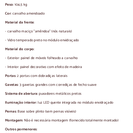
Peso:
104,5 kg
Cor:
carvalho amendoado
Material da frente:
- carvalho maciço "amêndoa" (nós naturais)
- Vidro temperado preto no módulo envidraçado
Material do corpo:
- Exterior: painel de móveis folheado a carvalho
- Interior: painel decorativo com efeito de madeira
Portas:
2 portas com dobradiças laterais
Gavetas:
3 gavetas grandes com corrediças de fecho suave
Sistema de abertura:
puxadores metálicos pretos
Iluminação interior:
luz LED quente integrada no módulo envidraçado
Pernas:
Base sobre plinto (sem pernas visíveis)
Montagem:
Não é necessária montagem (fornecido totalmente montado)
Outros pormenores: