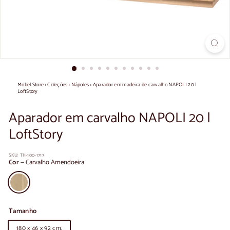
Mobel.Store
›
Coleções
›
Nápoles
›
Aparador em madeira de carvalho NAPOLI 20 |
LoftStory
Aparador em carvalho NAPOLI 20 |
LoftStory
SKU:
TH-100-1717
Cor
—
Carvalho Amendoeira
Tamanho
180 x 46 x 92 cm.