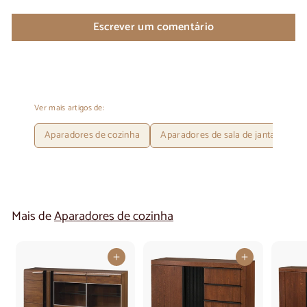
Escrever um comentário
Ver mais artigos de:
Aparadores de cozinha
Aparadores de sala de jantar
A
Mais de
Aparadores de cozinha
Adicionar ao carrinho
Adicionar ao carrinho