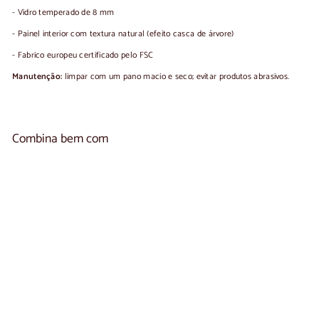
- Vidro temperado de 8 mm
- Painel interior com textura natural (efeito casca de árvore)
- Fabrico europeu certificado pelo FSC
Manutenção:
limpar com um pano macio e seco; evitar produtos abrasivos.
Combina bem com
Adicionar ao carr
Aparador em carvalho NAPOLI 20 | LoftStory
€1.750,00
€1.750
00