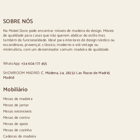
Mesas para 4 pessoas
Mesa para 6 pessoas
Mesa para 8 pessoas
SOBRE NÓS
Mesa para 10 pessoas
Mesa para 12 pessoas
Na Mobel.Store pode encontrar móveis de madeira de design. Móveis
de qualidade para casas que não querem abdicar do estilo mas
Cadeiras
também da funcionalidade. Ideal para interiores de design nórdico ou
escandinavo, provençal, clássico, moderno e até vintage ou
Cadeiras estofadas azuis
minimalista, com um denominador comum: madeira de qualidade.
Cadeiras estofadas cinzentas
Cadeiras estofadas verdes
WhatsApp:
+34 604 177 455
Cadeiras clássicas
Cadeiras de estilo provençal
SHOWROOM MADRID:
C. Módena, 24, 28232 Las Rozas de Madrid,
Cadeiras de estilo escandinavo
Madrid
Cadeiras de estilo vintage
Cadeiras de estilo rústico
Mobiliário
Cadeiras de jantar bege
Mesas de madeira
Cadeiras de jantar brancas
Silas de cozinha em madeira
Mesas de jantar
Cadeiras de secretária
Mesas extensíveis
Mesas de centro
Aparadores
Mesas de apoio
Mesas de cozinha
Aparadores em madeira
Cadeiras de madeira
Aparador de hall