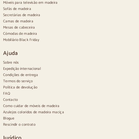
Móveis para televisão em madeira
Aparadores de cozinha
Sofás de madeira
Aparadores modernos
Secretárias de madeira
Aparadores vintage
Aparadores nórdicos
Camas de madeira
Aparadores rústicos
Mesas de cabeceira
Aparadores de design
Cómodas de madeira
Aparadores altos
Mobiliário Black Friday
Aparadores grandes
Pequenos aparadores
Ajuda
Aparadores estreitos
Aparadores brancos
Sobre nós
Aparadores em nogueira
Expedição internacional
Condições de entrega
Confortável
Termos do serviço
Política de devolução
Edredões
Cómodas modernas
FAQ
Cómodas rústicas
Contacto
Cómodas de design
Como cuidar de móveis de madeira
Alto e confortável
Azulejos coloridos de madeira maciça
Cómodas pequenas
Blogue
Cómodas grandes
Rescindir o contrato
Cómodas estreitas
Cómodas brancas
Jurídico
Cómodas em madeira de nogueira