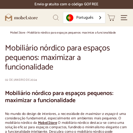
Ir
Envio gratuito com o código GOFREE
directamente
pausa
para
nos
M
o
Português
diapositivos
Pesquisar
Naveg
conteúdo
o
b
Mobel.Store
›
Mobiliário nórdico para espaços pequenos: maximize a funcionalidade
e
Mobiliário nórdico para espaços
l.
pequenos: maximizar a
S
funcionalidade
t
o
02 DE JANEIRO DE 2024
r
e
Mobiliário nórdico para espaços pequenos:
maximizar a funcionalidade
No mundo do design de interiores, a necessidade de
maximizar o espaço
é uma
consideração fundamental, especialmente em ambientes mais pequenos. O
mobiliário nórdico da
Mobel.Store
O mobiliário nórdico destaca-se como uma
solução eficaz para espaços compactos, fundindo o minimalismo elegante com
a funcionalidade inteligente. Descubra como o mobiliário nórdico pode