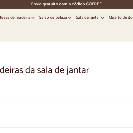
Envio gratuito com o código GOFREE
pausa
nos
Mesas de madeira
Salão de beleza
Sala de jantar
Quarto de d
diapositivos
deiras da sala de jantar