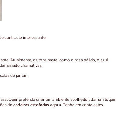
e contraste interessante.
nte. Atualmente, os tons pastel como o rosa pálido, o azul
m demasiado chamativas.
salas de jantar.
a casa. Quer pretenda criar um ambiente acolhedor, dar um toque
pções de
cadeiras estofadas
agora. Tenha em conta estes