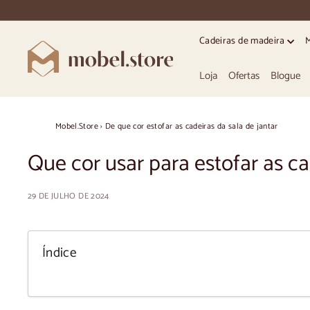
Ir
directamente
para
Cadeiras de madeira
o
M
conteúdo
o
Loja
Ofertas
Blogue
b
e
l.
Mobel.Store
›
De que cor estofar as cadeiras da sala de jantar
S
Que cor usar para estofar as ca
t
o
29 DE JULHO DE 2024
r
e
Índice