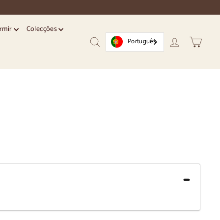
ormir
Colecções
Português
Pesquisar
Conta
Trolley