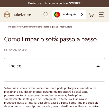
Ir
Envio gratuito com o código GOFREE
directamente
pausa
para
nos
M
o
Português
diapositivos
Pesquisar
Naveg
conteúdo
o
b
Mobel.Store
›
Como limpar o sofá: passo a passo | Mobel.Store
e
Como limpar o sofá: passo a passo
l.
S
03 NOVEMBRO, 2025
t
o
Índice
r
e
Sabia que
a forma como limpa o seu sofá pode prolongar a sua vida útil e
preservar o seu design original durante muitos anos?
? Se está aqui,
provavelmente já reparou em manchas, acumulação de pó ou
simplesmente sente que o seu sofá perdeu a frescura. Mas não se
preocupe: neste artigo, vai descobrir, passo a passo
como limpar o seu sofá
de acordo com o seu tipo de material, sem o danificar e utilizando produtos