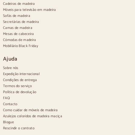
Aparadores em madeira
Cadeiras de madeira
Aparador de hall
Móveis para televisão em madeira
Aparadores de cozinha
Sofás de madeira
Aparadores modernos
Secretárias de madeira
Aparadores vintage
Aparadores nórdicos
Camas de madeira
Aparadores rústicos
Mesas de cabeceira
Aparadores de design
Cómodas de madeira
Aparadores altos
Mobiliário Black Friday
Aparadores grandes
Pequenos aparadores
Ajuda
Aparadores estreitos
Aparadores brancos
Sobre nós
Aparadores em nogueira
Expedição internacional
Condições de entrega
Confortável
Termos do serviço
Política de devolução
Edredões
Cómodas modernas
FAQ
Cómodas rústicas
Contacto
Cómodas de design
Como cuidar de móveis de madeira
Alto e confortável
Azulejos coloridos de madeira maciça
Cómodas pequenas
Blogue
Cómodas grandes
Rescindir o contrato
Cómodas estreitas