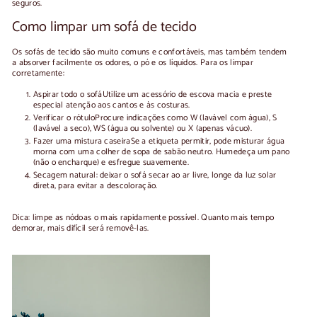
seguros.
Como limpar um sofá de tecido
Os sofás de tecido são muito comuns e confortáveis, mas também tendem
a absorver facilmente os odores, o pó e os líquidos. Para os limpar
corretamente:
Aspirar todo o sofá
Utilize um acessório de escova macia e preste
especial atenção aos cantos e às costuras.
Verificar o rótulo
Procure indicações como W (lavável com água), S
(lavável a seco), WS (água ou solvente) ou X (apenas vácuo).
Fazer uma mistura caseira
Se a etiqueta permitir, pode misturar água
morna com uma colher de sopa de sabão neutro. Humedeça um pano
(não o encharque) e esfregue suavemente.
Secagem natural
: deixar o sofá secar ao ar livre, longe da luz solar
direta, para evitar a descoloração.
Dica: limpe as nódoas o mais rapidamente possível. Quanto mais tempo
demorar, mais difícil será removê-las.