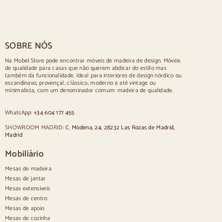
Mesa para 2 pessoas
Mesas para 4 pessoas
Mesa para 6 pessoas
Mesa para 8 pessoas
SOBRE NÓS
Mesa para 10 pessoas
Mesa para 12 pessoas
Na Mobel.Store pode encontrar móveis de madeira de design. Móveis
de qualidade para casas que não querem abdicar do estilo mas
Cadeiras
também da funcionalidade. Ideal para interiores de design nórdico ou
escandinavo, provençal, clássico, moderno e até vintage ou
Cadeiras estofadas azuis
minimalista, com um denominador comum: madeira de qualidade.
Cadeiras estofadas cinzentas
Cadeiras estofadas verdes
WhatsApp:
+34 604 177 455
Cadeiras clássicas
Cadeiras de estilo provençal
SHOWROOM MADRID:
C. Módena, 24, 28232 Las Rozas de Madrid,
Cadeiras de estilo escandinavo
Madrid
Cadeiras de estilo vintage
Cadeiras de estilo rústico
Mobiliário
Cadeiras de jantar bege
Mesas de madeira
Cadeiras de jantar brancas
Silas de cozinha em madeira
Mesas de jantar
Cadeiras de secretária
Mesas extensíveis
Mesas de centro
Aparadores
Mesas de apoio
Mesas de cozinha